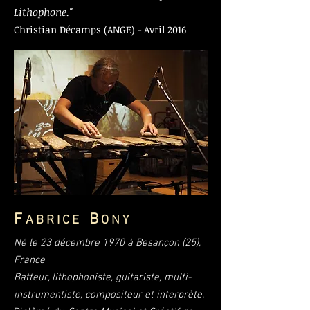
Lithophone."
Christian Décamps (ANGE) - Avril 2016
F
B
A B R I C E
O N Y
Né le 23 décembre 1970 à Besançon (25),
France
Batteur, lithophoniste, guitariste, multi-
instrumentiste, compositeur et interprète.