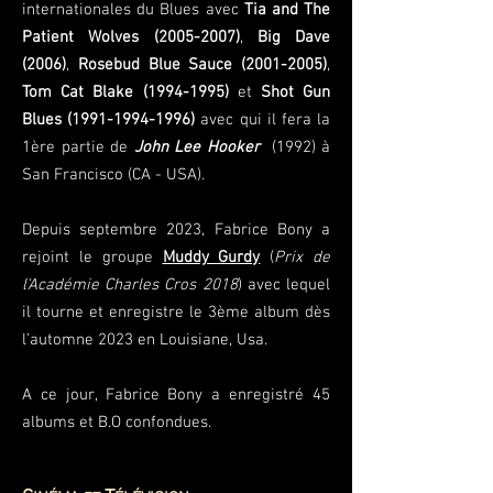
internationale
s
du Blues avec
Tia and The
Patient Wolves
(2005-2007)
,
Big Dave
(2006)
,
Rosebud Blue Sauce
(2001-2005)
,
Tom Cat Blake
(1994-1995)
et
Shot Gun
Blues
(1991-1994-1996)
avec qui il fera la
1ère partie de
John Lee Hooker
(1992) à
San Francisco (CA - USA).
Depuis septembre 2023, Fabrice Bony a
rejoint le groupe
Muddy Gurdy
(
Prix de
l'Académie Charles Cros
2018
) avec lequel
il tourne et enregistre le 3ème album dès
l’automne 2023 en Louisiane, Usa.
A ce jour, Fabrice Bony a enregistré 45
albums et B.O confondues.