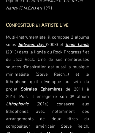
Diplômé du
Centre Musical et Créatif de
Nancy (C.M.C.N.
) en 1991.
C
A
L
OMPOSITEUR
RTISTE
IVE
ET
Multi-instrumentiste, il compose 2 albums
solos
Between Day
(2008) et
Inner Lands
(2013) dans la lignée du Rock Progressif et
du Jazz Rock. Une de ses nombreuses
sources d’inspiration est aussi la musique
minimaliste (Steve Reich…) et le
lithophone qu’il développe au sein du
projet
Spirales Ephémères
de 2011 à
2014. Puis, il enregistre son 3ᵉ album
Lithophonic
(2016) consacré aux
lithophones avec notamment des
arrangements de deux titres du
compositeur américain Steve Reich,