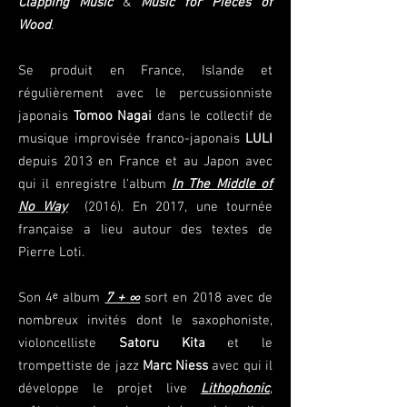
Clapping Music
&
Music for Pieces of
Wood
.
Se produit en France, Islande et
régulièrement avec le percussionniste
japonais
Tomoo Nagai
dans le collectif de
musique improvisée franco-japonais
LULI
depuis 2013 en France et au Japon avec
qui il enregistre l'album
In The Middle of
No Way
(2016). En 2017, une tournée
française a lieu autour des textes de
Pierre Loti.
Son 4ᵉ album
7 + ∞
sort en 2018 avec de
nombreux invités dont le saxophoniste,
violoncelliste
Satoru Kita
et le
trompettiste de jazz
Marc Niess
avec qui il
développe le projet live
Lithophonic
,