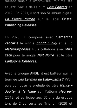
mêlant musique improvisée, minimaliste
et jazz. Sortie de l’album
Live Concert
en
2019. En 2021, il sort son 5ᵉ album digital
La Pierre tourne
sur le label
Cristal
Publishing Releases
.
En 2020, il compose avec
Samantha
Zaccarie
le single
Confit Funky
et le Ep
Métamorphoses
. Puis collabore avec
Mira
Cétii
pour le single
Nuit Noire
et le titre
Cailloux & Météores
.
Avec le groupe
ANGE
, il est batteur sur la
tournée
Les Larmes du Dalaï-Lama
(1993),
puis compose le prélude du titre
Nancy -
Jupiter à la Nage
sur l’album
Heureux
(2018) et participe aux 50 ans du groupe
lors de 2 concerts au Trianon (2020 et