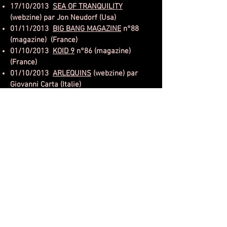
17/10/2013
SEA OF TRANQUILITY
(webzine) par Jon Neudorf (Usa)
01/11/2013
BIG BANG MAGAZINE
n°88
(magazine) (France)
01/10/2013
KOID 9
n°86 (magazine)
(France)
01/10/2013
ARLEQUINS
(webzine) par
Giovanni Carta (Italie)
01/09/2013
DPRP
(webzine) par Joel Atlas
(Netherlands)
08/08/2013
MUSICWAVES
(webzine) par
Marc M. (France)
06/07/2013
AMAROCKPROG
(webzine) par
Cyrille Delanlssays (France)