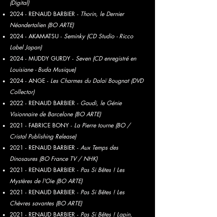
(Digital)
2024 - RENAUD BARBIER -
Thorin, le Dernier
Néandertalien (BO ARTE)
2024 -
AKAMATSU -
Seminky (CD Studio - Ricco
Label Japan)
2024 - MUDDY GURDY -
Seven (CD enregistré en
Louisiane - Buda Musique)
2024 - ANGE -
Les Charmes du Dalaï Bougnat (DVD
Collector)
2022 - RENAUD BARBIER -
Gaudi, le Génie
Visionnaire de Barcelone (BO ARTE)
2021 - FABRICE BONY -
La Pierre tourne (BO /
Cristal Publishing Release)
2021 - RENAUD BARBIER -
Aux Temps des
Dinosaures (BO France TV / NHK)
2021 - RENAUD BARBIER -
Pas Si Bêtes ! Les
Mystères de l'Oie (BO ARTE)
2021 - RENAUD BARBIER -
Pas Si Bêtes ! Les
Chèvres savantes (BO ARTE)
2021 - RENAUD BARBIER -
Pas Si Bêtes ! Lapin,